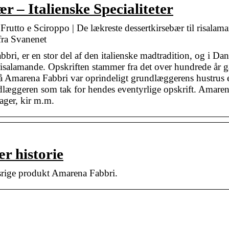
 – Italienske Specialiteter
utto e Sciroppo | De lækreste dessertkirsebær til risalama
 fra Svanenet
bbri, er en stor del af den italienske madtradition, og i D
risalamande. Opskriften stammer fra det over hundrede år 
 på Amarena Fabbri var oprindeligt grundlæggerens hustrus
læggeren som tak for hendes eventyrlige opskrift. Amarena
ager, kir m.m.
r historie
srige produkt Amarena Fabbri.