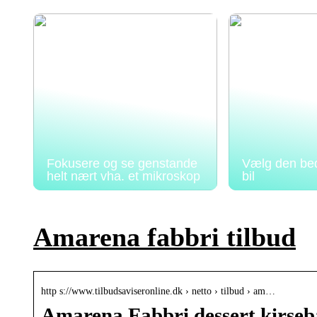
Fokusere og se genstande
Vælg den beds
helt nært vha. et mikroskop
bil
Amarena fabbri tilbud
http s://www.tilbudsaviseronline.dk › netto › tilbud › am…
Amarena Fabbri dessert kirseb