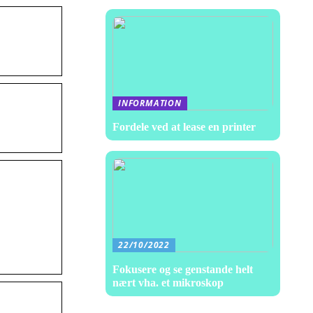
INFORMATION
Fordele ved at lease en printer
22/10/2022
Fokusere og se genstande helt
nært vha. et mikroskop