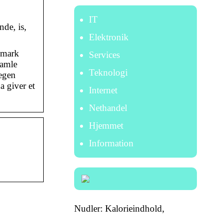
IT
nde, is,
Elektronik
anmark
Services
gamle
Teknologi
 egen
 giver et
Internet
Nethandel
Hjemmet
Information
Nudler: Kalorieindhold,