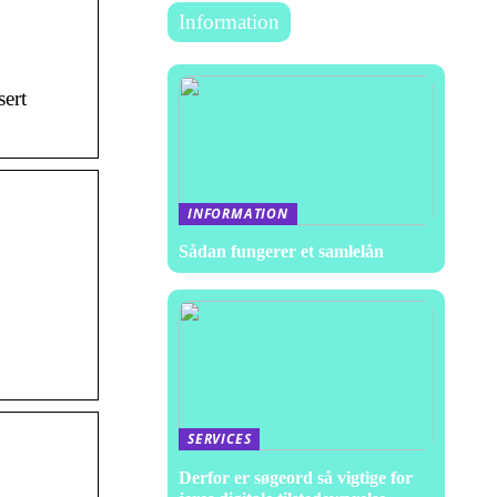
Information
sert
INFORMATION
Sådan fungerer et samlelån
SERVICES
Derfor er søgeord så vigtige for