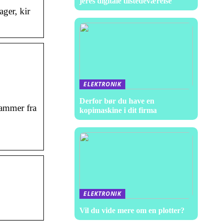
jeres digitale tilstedeværelse
ager, kir
ELEKTRONIK
Derfor bør du have en
tammer fra
kopimaskine i dit firma
ELEKTRONIK
Vil du vide mere om en plotter?