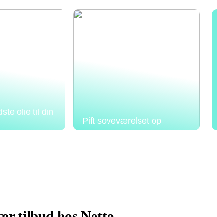
te olie til din
Pift soveværelset op
ær tilbud hos Netto