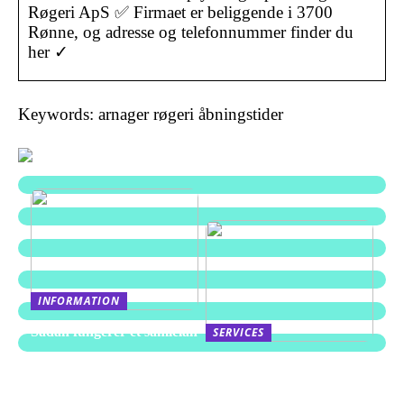
Røgeri ApS ✅ Firmaet er beliggende i 3700
Rønne, og adresse og telefonnummer finder du
her ✓
Keywords: arnager røgeri åbningstider
INFORMATION
Sådan fungerer et samlelån
SERVICES
Derfor er søgeord så
vigtige for jeres digitale
tilstedeværelse