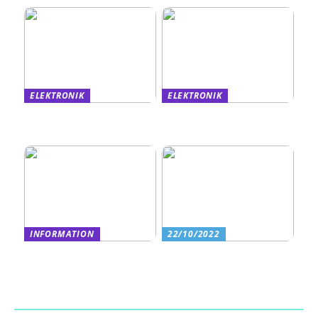
ELEKTRONIK
ELEKTRONIK
Derfor bør du have en
Vil du vide mere om en
kopimaskine i dit firma
plotter?
INFORMATION
22/10/2022
Fordele ved at lease en
Fokusere og se genstande
printer
helt nært vha. et
mikroskop