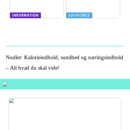
INFORMATION
22/10/2022
Fordele ved at lease en
Fokusere og se genstande
printer
helt nært vha. et
mikroskop
Nudler: Kalorieindhold, sundhed og næringsindhold
– Alt hvad du skal vide!