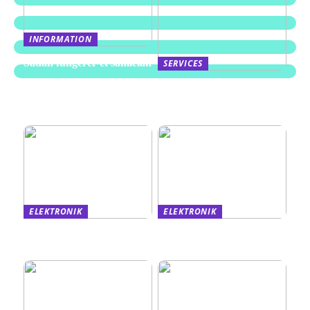
INFORMATION
Sådan fungerer et samlelån
SERVICES
Derfor er søgeord så
vigtige for jeres digitale
tilstedeværelse
ELEKTRONIK
ELEKTRONIK
Derfor bør du have en
Vil du vide mere om en
kopimaskine i dit firma
plotter?