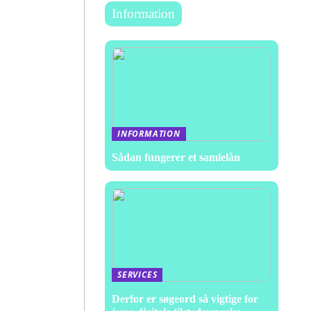
Information
INFORMATION
Sådan fungerer et samlelån
SERVICES
Derfor er søgeord så vigtige for