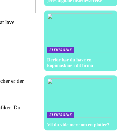
jeres digitale tilstedeværelse
at lave
ELEKTRONIK
Derfor bør du have en
kopimaskine i dit firma
ncher er der
afiker. Du
ELEKTRONIK
Vil du vide mere om en plotter?