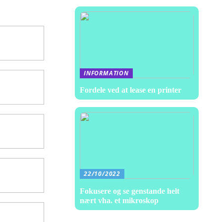
INFORMATION
Fordele ved at lease en printer
22/10/2022
Fokusere og se genstande helt
nært vha. et mikroskop