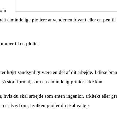
 som
helt almindelige plottere anvender en blyant eller en pen til 
kommer til en plotter.
tter højst sandsynligt være en del af dit arbejde. I disse bra
 et så stort format, som en almindelig printer ikke kan.
er, hvis du skal arbejde som enten ingeniør, arkitekt eller gr
u er i tvivl om, hvilken plotter du skal vælge.