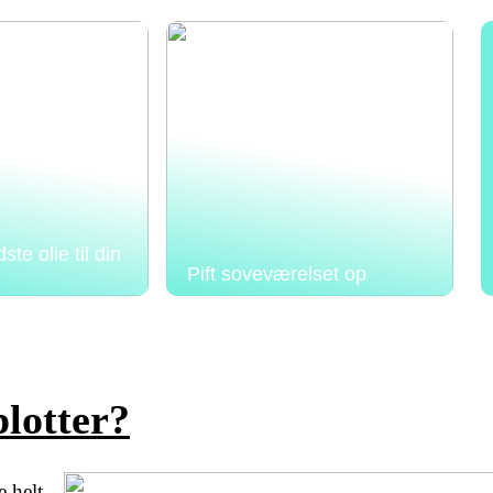
te olie til din
Pift soveværelset op
plotter?
 helt,