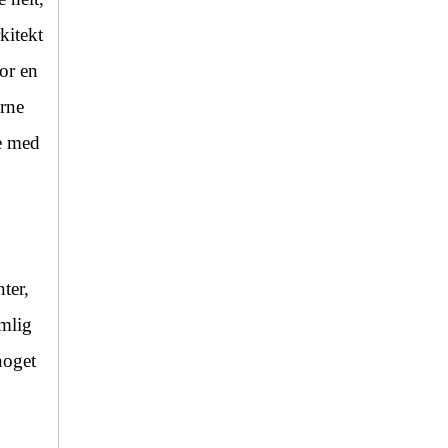
kitekt
for en
erne
se med
ter,
emlig
noget