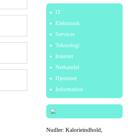
IT
Elektronik
Services
Teknologi
Internet
Nethandel
Hjemmet
Information
Nudler: Kalorieindhold,