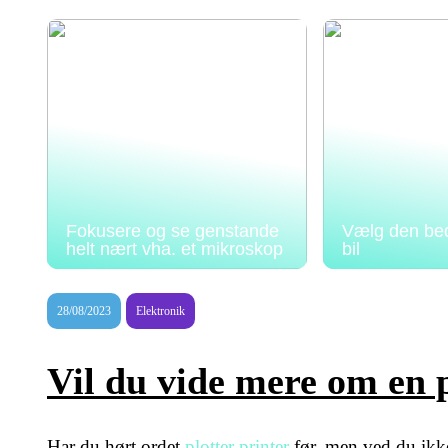
Fokusere og se genstande
Vælg den beds
helt nært vha. et mikroskop
bil
28/08/2023
Elektronik
Vil du vide mere om en 
Har du hørt ordet
plotter printer
før, men ved du ikke