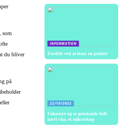
uper
, som
ofte
INFORMATION
Fordele ved at lease en printer
t du bliver
ng på
bibeholder
eller
22/10/2022
Fokusere og se genstande helt
nært vha. et mikroskop