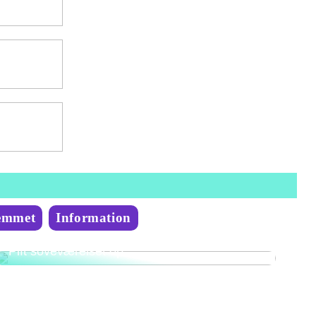
emmet
Information
Pift soveværelset op