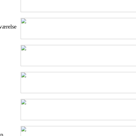
eværelse
op