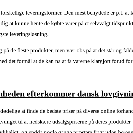
 forskellige leveringsformer. Den mest benyttede er p.t. at få
or dig at kunne hente de købte varer på et selvvalgt tidspunk
igste leveringsløsning.
g på de fleste produkter, men vær obs på at det står og fald
med det formål at de kan nå at få varerne klargjort forud for
omheden efterkommer dansk lovgivni
ødelige at finde de bedste priser på diverse online forhand
tvunget til at nedskære udsalgspriserne på deres produkter –
trykkeligt, og endda nogle gange præstere fragt uden bereg