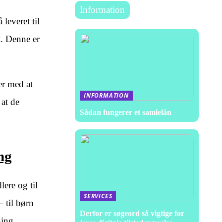
Information
 leveret til
t. Denne er
er med at
INFORMATION
 at de
Sådan fungerer et samlelån
ng
lere og til
SERVICES
 til børn
Derfor er søgeord så vigtige for
ning.