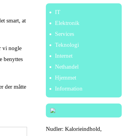
IT
et smart, at
Elektronik
Services
Teknologi
r vi nogle
Internet
e benyttes
Nethandel
Hjemmet
r der måtte
Information
Nudler: Kalorieindhold,