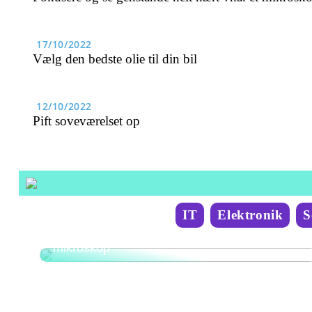
17/10/2022
Vælg den bedste olie til din bil
12/10/2022
Pift soveværelset op
IT
Elektronik
S
Fokusere og se genstande helt nært vha. et
mikroskop