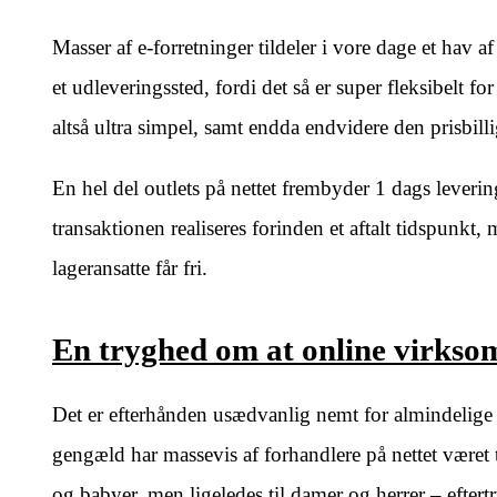
Masser af e-forretninger tildeler i vore dage et hav af
et udleveringssted, fordi det så er super fleksibelt f
altså ultra simpel, samt endda endvidere den prisbill
En hel del outlets på nettet frembyder 1 dags leverin
transaktionen realiseres forinden et aftalt tidspunkt, 
lageransatte får fri.
En tryghed om at online virks
Det er efterhånden usædvanlig nemt for almindelige d
gengæld har massevis af forhandlere på nettet været 
og babyer, men ligeledes til damer og herrer – efter