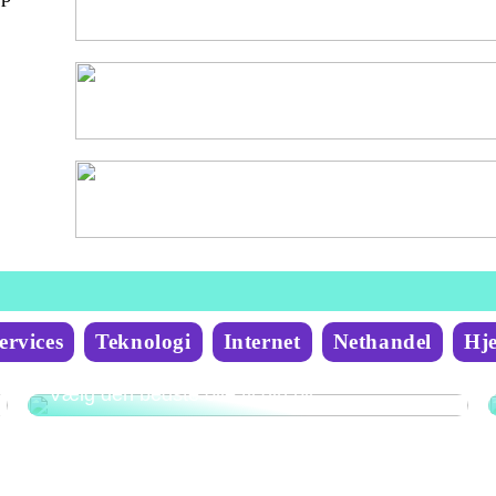
ervices
Teknologi
Internet
Nethandel
Hj
Vælg den bedste olie til din bil