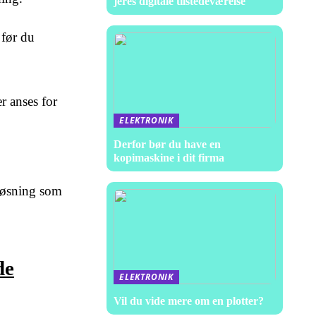
jeres digitale tilstedeværelse
 før du
er anses for
ELEKTRONIK
Derfor bør du have en
kopimaskine i dit firma
sløsning som
de
ELEKTRONIK
Vil du vide mere om en plotter?