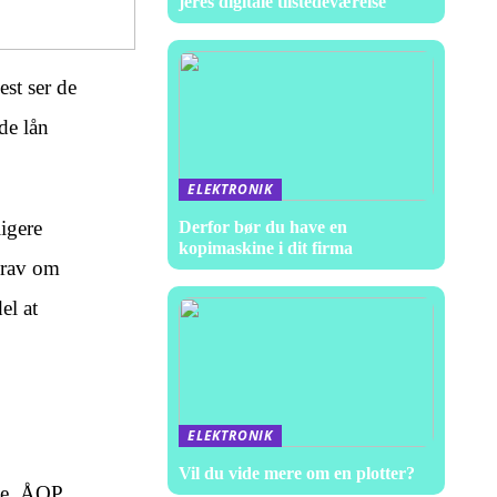
jeres digitale tilstedeværelse
st ser de
de lån
ELEKTRONIK
ligere
Derfor bør du have en
kopimaskine i dit firma
krav om
el at
ELEKTRONIK
Vil du vide mere om en plotter?
nte, ÅOP