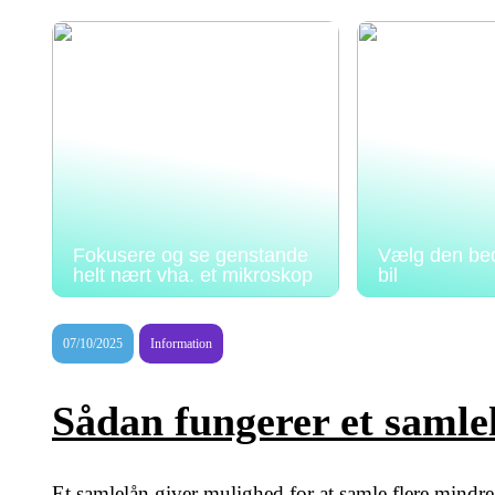
Fokusere og se genstande
Vælg den beds
helt nært vha. et mikroskop
bil
07/10/2025
Information
Sådan fungerer et samle
Et samlelån giver mulighed for at samle flere mindre