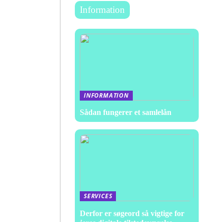
Information
INFORMATION
Sådan fungerer et samlelån
SERVICES
Derfor er søgeord så vigtige for