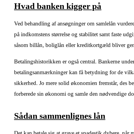
Hvad banken kigger på
Ved behandling af ansøgninger om samlelån vurdere
på indkomstens størrelse og stabilitet samt faste udgi
såsom billån, boliglån eller kreditkortgæld bliver g
Betalingshistorikken er også central. Bankerne unders
betalingsanmærkninger kan få betydning for de vilkå
sikkerhed. Jo mere solid økonomien fremstår, des bed
forberede sin økonomi og samle den nødvendige do
Sådan sammenlignes lån
Det kan betale sig at grave et spadestik dybere, nå