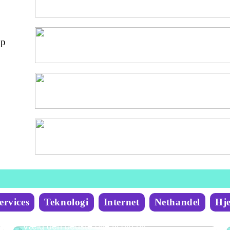
op
ervices
Teknologi
Internet
Nethandel
Hj
Vælg den bedste olie til din bil