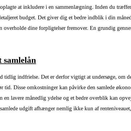
r oplagte at inkludere i en sammenlægning. Inden du træffe
etaljeret budget. Det giver dig et bedre indblik i din måne
n overholde dine forpligtelser fremover. En grundig gen
t samlelån
tidlig indfrielse. Det er derfor vigtigt at undersøge, om de
 før tid. Disse omkostninger kan påvirke den samlede økon
om en lavere månedlig ydelse og et bedre overblik kan opve
samlede udgift afhænger nemlig ikke kun af renteniveauet,