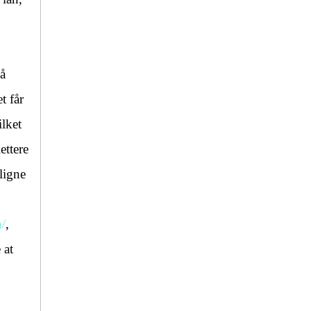
på
t får
ilket
ettere
ligne
/
,
 at