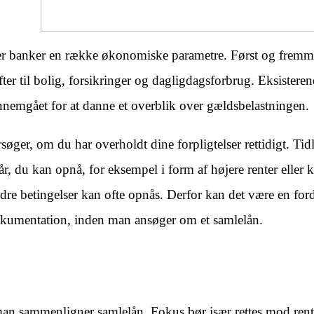
r banker en række økonomiske parametre. Først og fremme
fter til bolig, forsikringer og dagligdagsforbrug. Eksisteren
ennemgået for at danne et overblik over gældsbelastningen.
øger, om du har overholdt dine forpligtelser rettidigt. Tid
r, du kan opnå, for eksempel i form af højere renter eller 
re betingelser kan ofte opnås. Derfor kan det være en ford
kumentation, inden man ansøger om et samlelån.
r man sammenligner samlelån. Fokus bør især rettes mod re