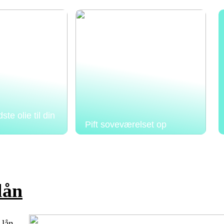
te olie til din
Pift soveværelset op
lån
 lån,