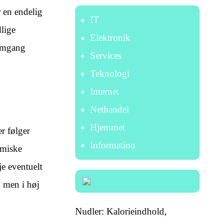
r en endelig
IT
dlige
Elektronik
nemgang
Services
Teknologi
Internet
Nethandel
Hjemmet
r følger
Information
omiske
je eventuelt
 men i høj
Nudler: Kalorieindhold,