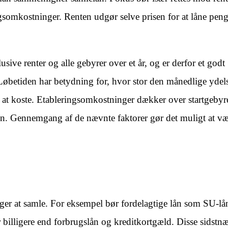
ingsomkostninger. Renten udgør selve prisen for at låne pe
usive renter og alle gebyrer over et år, og er derfor et godt
Løbetiden har betydning for, hvor stor den månedlige ydels
 at koste. Etableringsomkostninger dækker over startgebyr
n. Gennemgang af de nævnte faktorer gør det muligt at væl
ger at samle. For eksempel bør fordelagtige lån som SU-lån
r billigere end forbrugslån og kreditkortgæld. Disse sidstn