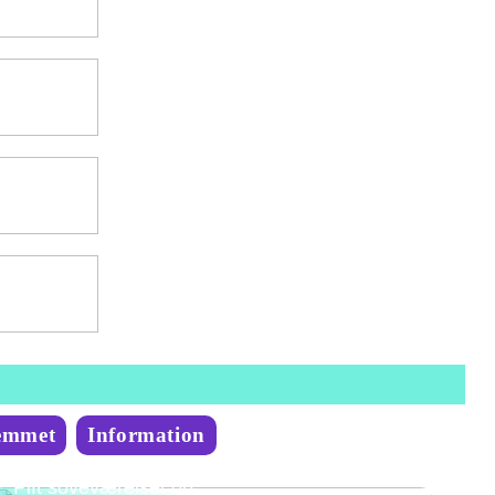
emmet
Information
Pift soveværelset op