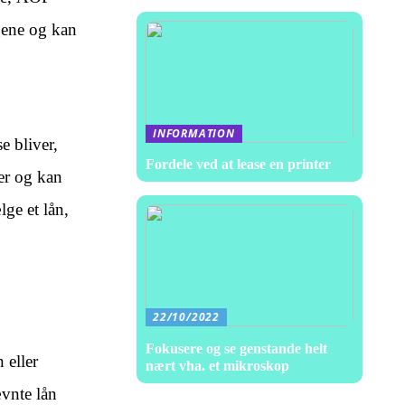
ngene og kan
INFORMATION
e bliver,
Fordele ved at lease en printer
er og kan
ge et lån,
22/10/2022
Fokusere og se genstande helt
 eller
nært vha. et mikroskop
ævnte lån