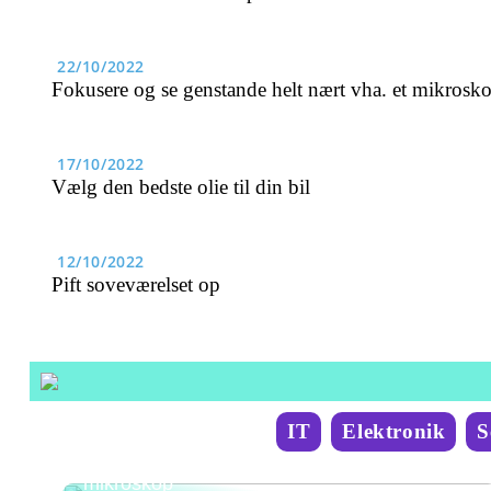
22/10/2022
Fokusere og se genstande helt nært vha. et mikrosk
17/10/2022
Vælg den bedste olie til din bil
12/10/2022
Pift soveværelset op
IT
Elektronik
S
Fokusere og se genstande helt nært vha. et
mikroskop